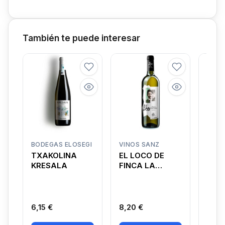
También te puede interesar
BODEGAS ELOSEGI
VINOS SANZ
BODE
TXAKOLINA
EL LOCO DE
EL P
KRESALA
FINCA LA
TIN
COLINA
6,15 €
8,20 €
6,60