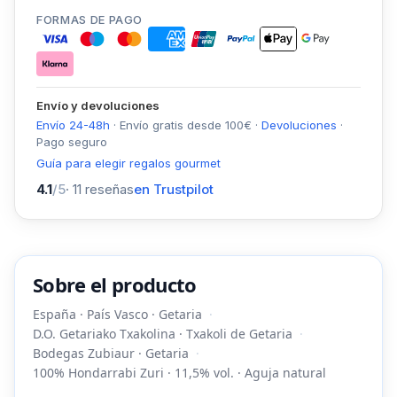
FORMAS DE PAGO
Envío y devoluciones
Envío 24-48h
·
Envío gratis desde
100
€
·
Devoluciones
·
Pago seguro
Guía para elegir regalos gourmet
4.1
/5
·
11
reseñas
en Trustpilot
Sobre el producto
España · País Vasco · Getaria
D.O. Getariako Txakolina · Txakoli de Getaria
Bodegas Zubiaur · Getaria
100% Hondarrabi Zuri · 11,5% vol. · Aguja natural