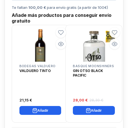
Te faltan
100,00 €
para envío gratis (a partir de
100
€)
Añade más productos para conseguir envío
gratuito
BODEGAS VALDUERO
BASQUE MOONSHINERS
VALDUERO TINTO
GIN OTSO BLACK
PACIFIC
21,15 €
28,00 €
28,30 €
Añadir
Añadir