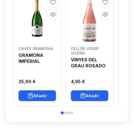
CAVES GRAMONA
CELLER JOSEP
CAVE
VICENS
GRAMONA
GRAM
VINYES DEL
IMPERIAL
LUS
GRAU ROSADO
NAT
25,60 €
4,95 €
34,9
Añadir
Añadir