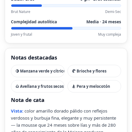
Brut Nature
Demi-Sec
Complejidad autolítica
Media · 24 meses
Joven y frutal
Muy compleja
Notas destacadas
🍋 Manzana verde y cítricos
🥐 Brioche y flores
🌰 Avellana y frutos secos
🍐 Pera y melocotón
Nota de cata
Vista:
color amarillo dorado pálido con reflejos
verdosos y burbuja fina, elegante y muy persistente
— la mousse que 24 meses sobre lías y más de 280
años de conocimiento de la Maison producen.