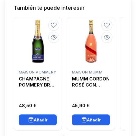
También te puede interesar
MAISON POMMERY
MAISON MUMM
CAVE
CHAMPAGNE
MUMM CORDON
GRA
POMMERY BRUT
ROSÉ CON
IMPE
ROYAL
ESTUCHE
48,50 €
45,90 €
25,6
Añadir
Añadir