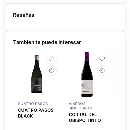
Reseñas
También te puede interesar
CUATRO PASOS
VIÑEDOS
BOD
SINGULARES
COND
CUATRO PASOS
HAZ
CORRAL DEL
BLACK
CON
OBISPO TINTO
HAZ