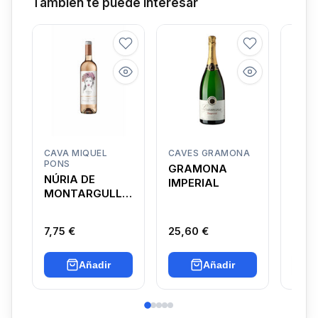
También te puede interesar
CAVA MIQUEL
CAVES GRAMONA
U MÉ
PONS
GRAMONA
LA 
NÚRIA DE
IMPERIAL
BLA
MONTARGULL
ROSADO
7,75 €
25,60 €
11,4
Añadir
Añadir