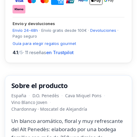
Envío y devoluciones
Envío 24-48h
·
Envío gratis desde
100
€
·
Devoluciones
·
Pago seguro
Guía para elegir regalos gourmet
4.1
/5
·
11
reseñas
en Trustpilot
Sobre el producto
España
D.O. Penedès
Cava Miquel Pons
Vino Blanco Joven
Chardonnay · Moscatel de Alejandría
Un blanco aromático, floral y muy refrescante
del Alt Penedès: elaborado por una bodega