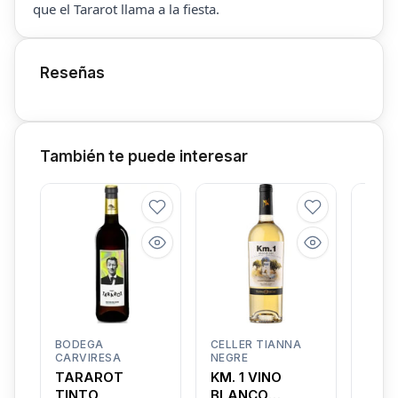
que el Tararot llama a la fiesta.
Reseñas
También te puede interesar
BODEGA
CELLER TIANNA
GRAN
CARVIRESA
NEGRE
EL C
TARAROT
KM. 1 VINO
MAL
TINTO
BLANCO