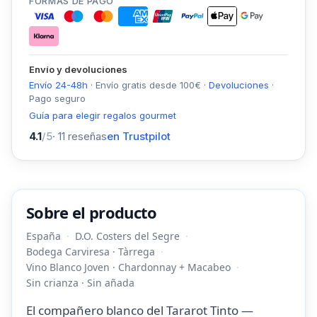
FORMAS DE PAGO
Envío y devoluciones
Envío 24-48h
·
Envío gratis desde
100
€
·
Devoluciones
·
Pago seguro
Guía para elegir regalos gourmet
4.1
/5
·
11
reseñas
en Trustpilot
Sobre el producto
España
D.O. Costers del Segre
Bodega Carviresa · Tàrrega
Vino Blanco Joven · Chardonnay + Macabeo
Sin crianza · Sin añada
El compañero blanco del Tararot Tinto —