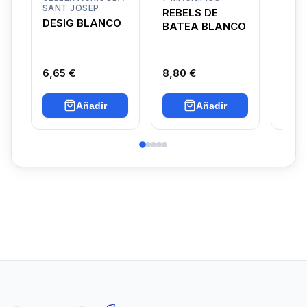
SANT JOSEP
ARA
REBELS DE
DESIG BLANCO
COT
BATEA BLANCO
HAY
CRI
6,65 €
8,80 €
5,75
Añadir
Añadir