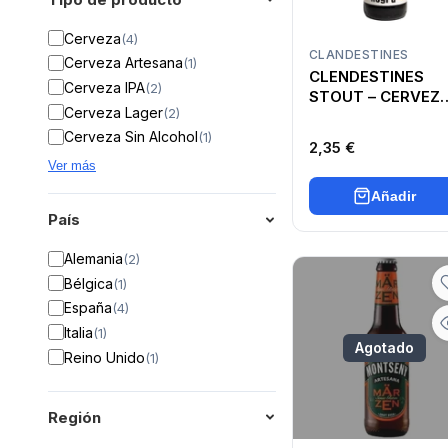
Cerveza
(
4
)
CLANDESTINES
Cerveza Artesana
(
1
)
CLENDESTINES
Cerveza IPA
(
2
)
STOUT – CERVEZ
Cerveza Lager
(
2
)
ARTESANA NEGR
Cerveza Sin Alcohol
(
1
)
2,35 €
Ver más
Añadir
País
Alemania
(
2
)
Bélgica
(
1
)
España
(
4
)
Italia
(
1
)
Agotado
Reino Unido
(
1
)
Región