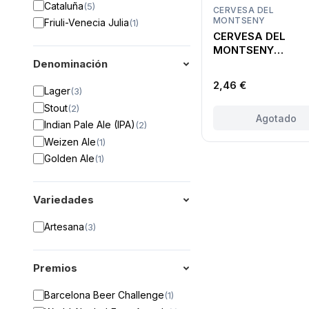
Cataluña
(
5
)
CERVESA DEL
MONTSENY
Friuli-Venecia Julia
(
1
)
CERVESA DEL
MONTSENY
MÄRZEN
Denominación
ARTESANA
2,46 €
Lager
(
3
)
Stout
(
2
)
Agotado
Indian Pale Ale (IPA)
(
2
)
Weizen Ale
(
1
)
Golden Ale
(
1
)
Variedades
Artesana
(
3
)
Premios
Barcelona Beer Challenge
(
1
)