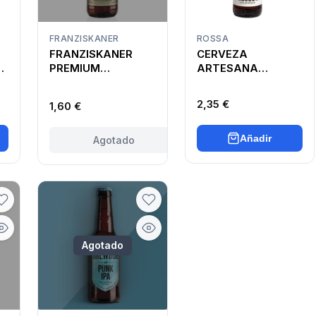
FRANZISKANER
ROSSA
FRANZISKANER
CERVEZA
A
PREMIUM
ARTESANA
A
WEISSBIER
CLANDESTINES
NATURTRÜB
ROSSA
2,35 €
1,60 €
Añadir
Agotado
Agotado