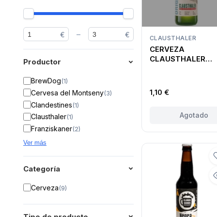
–
€
€
CLAUSTHALER
CERVEZA
CLAUSTHALER
Productor
ORIGINAL SIN
ALCOHOL
BrewDog
(
1
)
1,10 €
Cervesa del Montseny
(
3
)
Clandestines
(
1
)
Agotado
Clausthaler
(
1
)
Franziskaner
(
2
)
Ver más
Categoría
Cerveza
(
9
)
Tipo de producto