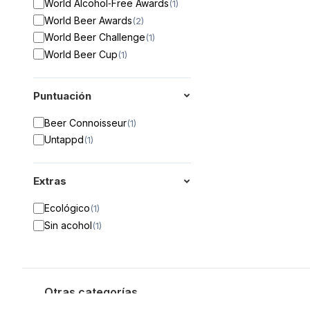
World Alcohol‑Free Awards
(
1
)
World Beer Awards
(
2
)
World Beer Challenge
(
1
)
World Beer Cup
(
1
)
Puntuación
Beer Connoisseur
(
1
)
Untappd
(
1
)
Extras
Ecológico
(
1
)
Sin acohol
(
1
)
Otras categorías