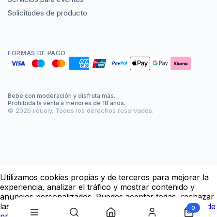
Solicitudes de producto
FORMAS DE PAGO
Bebe con moderación y disfruta más.
Prohibida la venta a menores de 18 años.
©
2026
liquoly. Todos los derechos reservados.
Utilizamos cookies propias y de terceros para mejorar la
experiencia, analizar el tráfico y mostrar contenido y
anuncios personalizados. Puedes aceptar todas, rechazar
CERVESA DEL MONTSENY IPA ARTESANA
−
+
1
2,55 €
las no esenciales o configurar tus preferencias.
Política de
0
privacidad