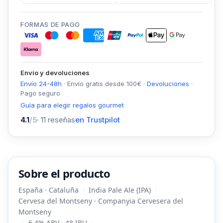
FORMAS DE PAGO
Envío y devoluciones
Envío 24-48h
·
Envío gratis desde
100
€
·
Devoluciones
·
Pago seguro
Guía para elegir regalos gourmet
4.1
/5
·
11
reseñas
en Trustpilot
Sobre el producto
España · Cataluña
India Pale Ale (IPA)
Cervesa del Montseny · Companyia Cervesera del
Montseny
6,4% ABV · 48 IBU