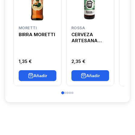
MORETTI
ROSSA
BRAS
D’AC
BIRRA MORETTI
CERVEZA
LA 
ARTESANA
HOU
CLANDESTINES
ROSSA
1,35 €
2,35 €
2,70
Añadir
Añadir