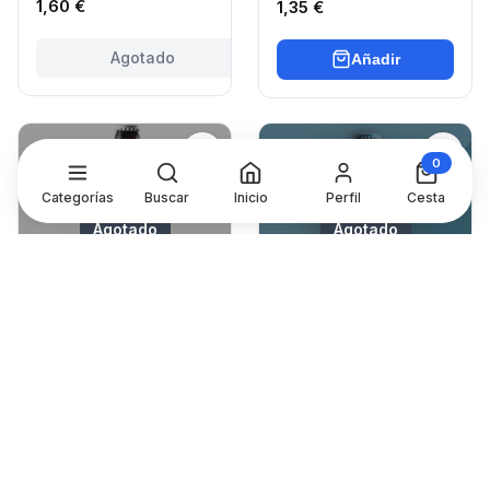
1,60 €
1,35 €
Agotado
Añadir
0
Categorías
Buscar
Inicio
Perfil
Cesta
Agotado
Agotado
CERVESA DEL
BREWDOG
MONTSENY
CERVEZA BREWDOG
CERVESA DEL
PUNK IPA 33CL
MONTSENY MÄRZEN
ARTESANA
2,46 €
2,00 €
Desde