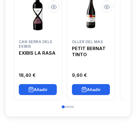
CAN SERRA DELS
OLLER DEL MAS
CELL
EXIBIS
PETIT BERNAT
OES
EXIBIS LA RASA
TINTO
TIN
18,40 €
9,60 €
11,20
Añadir
Añadir