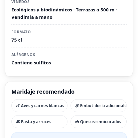
VIÑEDOS
Ecológicos y biodinámicos · Terrazas a 500 m ·
Vendimia a mano
FORMATO
75 cl
ALÉRGENOS
Contiene sulfitos
Maridaje recomendado
🍗 Aves y carnes blancas
🍖 Embutidos tradicionales
🍝 Pasta y arroces
🧀 Quesos semicurados