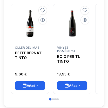
OLLER DEL MAS
VINYES
CAN 
DOMÈNECH
PETIT BERNAT
CAN
BOIG PER TU
TINTO
TIN
TINTO
MON
9,60 €
13,95 €
8,45
Añadir
Añadir