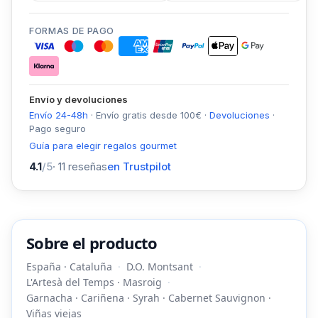
FORMAS DE PAGO
Envío y devoluciones
Envío 24-48h
·
Envío gratis desde
100
€
·
Devoluciones
·
Pago seguro
Guía para elegir regalos gourmet
4.1
/5
·
11
reseñas
en Trustpilot
Sobre el producto
España · Cataluña
D.O. Montsant
L'Artesà del Temps · Masroig
Garnacha · Cariñena · Syrah · Cabernet Sauvignon ·
Viñas viejas