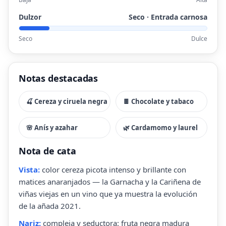
Dulzor
Seco · Entrada carnosa
Seco
Dulce
Notas destacadas
🍒 Cereza y ciruela negra
🍫 Chocolate y tabaco
🌸 Anís y azahar
🌿 Cardamomo y laurel
Nota de cata
Vista:
color cereza picota intenso y brillante con
matices anaranjados — la Garnacha y la Cariñena de
viñas viejas en un vino que ya muestra la evolución
de la añada 2021.
Nariz:
compleja y seductora: fruta negra madura