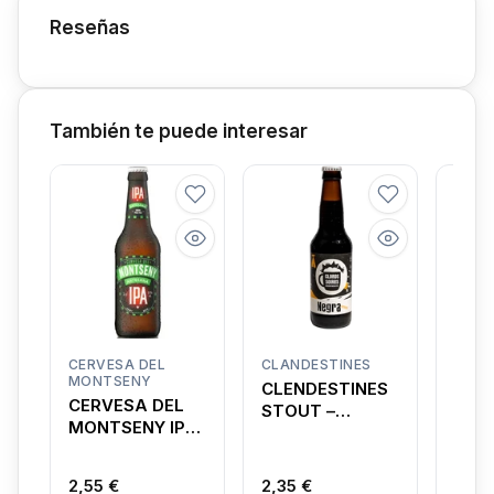
Reseñas
También te puede interesar
CERVESA DEL
CLANDESTINES
ROS
MONTSENY
CLENDESTINES
CER
CERVESA DEL
STOUT –
ART
MONTSENY IPA
CERVEZA
CLA
ARTESANA
ARTESANA
ROS
NEGRA
2,55 €
2,35 €
2,35