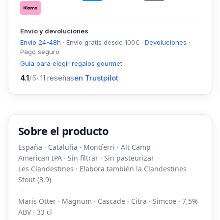
Envío y devoluciones
Envío 24-48h
·
Envío gratis desde
100
€
·
Devoluciones
·
Pago seguro
Guía para elegir regalos gourmet
4.1
/5
·
11
reseñas
en Trustpilot
Sobre el producto
España · Cataluña · Montferri · Alt Camp
American IPA · Sin filtrar · Sin pasteurizar
Les Clandestines · Elabora también la Clandestines
Stout (3.9)
Maris Otter · Magnum · Cascade · Citra · Simcoe · 7,5%
ABV · 33 cl