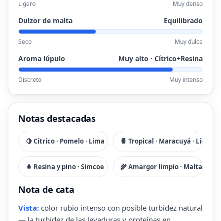
Ligero
Muy denso
Dulzor de malta
Equilibrado
Seco
Muy dulce
Aroma lúpulo
Muy alto · Cítrico+Resina
Discreto
Muy intenso
Notas destacadas
🍋 Cítrico · Pomelo · Lima
🍍 Tropical · Maracuyá · Lichi
🌲 Resina y pino · Simcoe
🌾 Amargor limpio · Malta
Nota de cata
Vista:
color rubio intenso con posible turbidez natural
— la turbidez de las levaduras y proteínas en