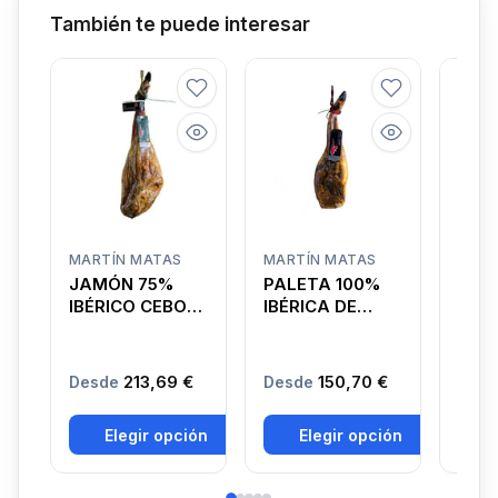
También te puede interesar
MARTÍN MATAS
MARTÍN MATAS
MART
JAMÓN 75%
PALETA 100%
PAL
IBÉRICO CEBO
IBÉRICA DE
IBER
DE CAMPO D.O.
BELLOTA D.O.
DE C
GUIJUELO
GUIJUELO
GUI
213,69 €
150,70 €
Desde
Desde
Des
Elegir opción
Elegir opción