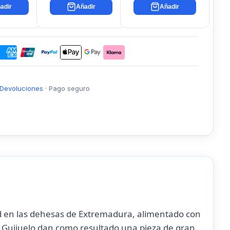
adir
Añadir
Añadir
Devoluciones
·
Pago seguro
ad en las dehesas de Extremadura, alimentado con
e Guijuelo dan como resultado una pieza de gran