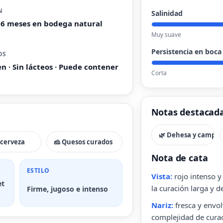
N
Salinidad
36 meses en bodega natural
Muy suave
Persistencia en boca
OS
en · Sin lácteos · Puede contener
Corta
Notas destacad
🌿 Dehesa y campo
o cerveza
🧀 Quesos curados
Nota de cata
ESTILO
Vista:
rojo intenso y 
et
la curación larga y de
Firme, jugoso e intenso
Nariz:
fresca y envol
complejidad de curac