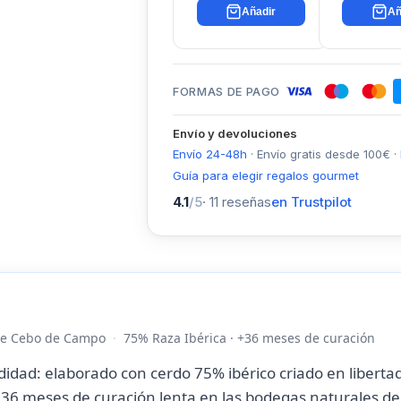
Añadir
Añ
FORMAS DE PAGO
Envío y devoluciones
Envío 24-48h
·
Envío gratis desde
100
€
·
Guía para elegir regalos gourmet
4.1
/5
·
11
reseñas
en Trustpilot
de Cebo de Campo
75% Raza Ibérica · +36 meses de curación
idad: elaborado con cerdo 75% ibérico criado en libert
 36 meses de curación lenta en las bodegas naturales d