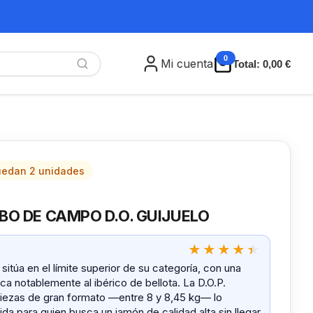
0
Mi cuenta
Total:
0,00 €
edan 2 unidades
BO DE CAMPO D.O. GUIJUELO
sitúa en el límite superior de su categoría, con una
a notablemente al ibérico de bellota. La D.O.P.
s piezas de gran formato —entre 8 y 8,45 kg— lo
da para quien busca un jamón de calidad alta sin llegar