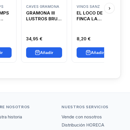
PS
CAVES GRAMONA
VINOS SANZ
G
›
AMPS
GRAMONA III
EL LOCO DE
E
LUSTROS BRUT
FINCA LA
NAY
NATURE
COLINA
34,95 €
8,20 €
3
ir
Añadir
Añadir
RE NOSOTROS
NUESTROS SERVICIOS
tra historia
Vende con nosotros
Distribución HORECA