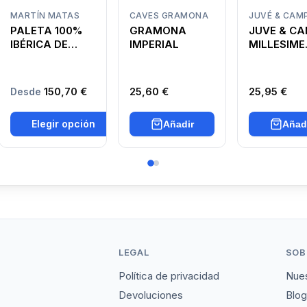
MARTÍN MATAS
CAVES GRAMONA
JUVÉ & CAM
PALETA 100%
GRAMONA
JUVE & C
IBÉRICA DE
IMPERIAL
MILLESIME
BELLOTA D.O.
CHARDON
GUIJUELO
150,70 €
25,60 €
25,95 €
Desde
Elegir opción
Añadir
Añad
LEGAL
SOB
Política de privacidad
Nues
Devoluciones
Blog