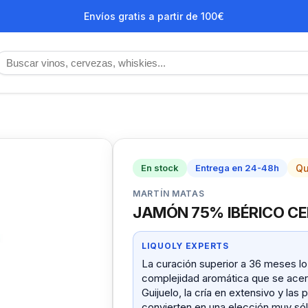
Envíos gratis a partir de 100€
…
Qu
En stock
Entrega en 24-48h
MARTÍN MATAS
JAMÓN 75% IBÉRICO CE
LIQUOLY EXPERTS
La curación superior a 36 meses lo 
complejidad aromática que se acerc
Guijuelo, la cría en extensivo y la
convierten en una elección muy sóli