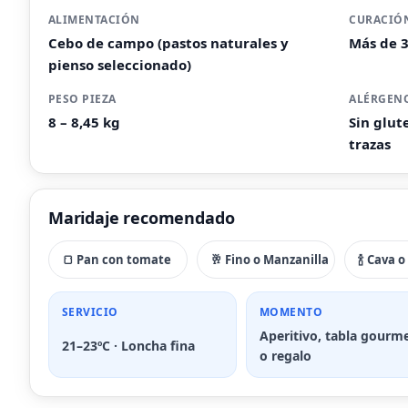
ALIMENTACIÓN
CURACIÓ
Cebo de campo (pastos naturales y
Más de 
pienso seleccionado)
PESO PIEZA
ALÉRGEN
8 – 8,45 kg
Sin glut
trazas
Maridaje recomendado
🍞 Pan con tomate
🥂 Fino o Manzanilla
🍾 Cava 
SERVICIO
MOMENTO
Aperitivo, tabla gourm
21–23ºC · Loncha fina
o regalo