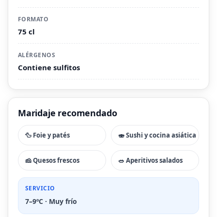
FORMATO
75 cl
ALÉRGENOS
Contiene sulfitos
Maridaje recomendado
🦆 Foie y patés
🍣 Sushi y cocina asiática
🧀 Quesos frescos
🥗 Aperitivos salados
SERVICIO
7–9ºC · Muy frío