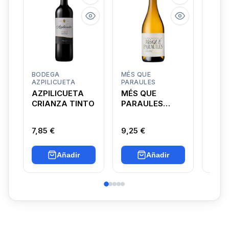
BODEGA
MÉS QUE
CAN 
AZPILICUETA
PARAULES
EXIBI
AZPILICUETA
MÉS QUE
EXIB
CRIANZA TINTO
PARAULES
BLANCO
7,85 €
9,25 €
18,4
Añadir
Añadir