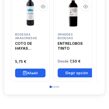
BODEGAS
GRANDES
VIÑE
ARAGONESAS
BODEGAS
SING
COTO DE
ENTRELOBOS
COR
HAYAS
TINTO
OBI
CRIANZA
7,50 €
5,75 €
6,65
Desde
Elegir opción
Añadir