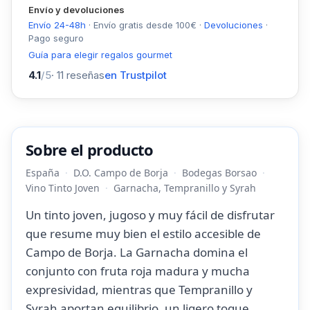
Envío y devoluciones
Envío 24-48h
·
Envío gratis desde
100
€
·
Devoluciones
·
Pago seguro
Guía para elegir regalos gourmet
4.1
/5
·
11
reseñas
en Trustpilot
Sobre el producto
España
D.O. Campo de Borja
Bodegas Borsao
Vino Tinto Joven
Garnacha, Tempranillo y Syrah
Un tinto joven, jugoso y muy fácil de disfrutar
que resume muy bien el estilo accesible de
Campo de Borja. La Garnacha domina el
conjunto con fruta roja madura y mucha
expresividad, mientras que Tempranillo y
Syrah aportan equilibrio, un ligero toque