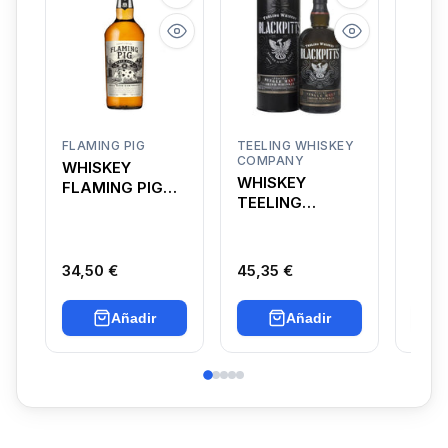
FLAMING PIG
TEELING WHISKEY
JAM
COMPANY
WHISKEY
WHI
WHISKEY
FLAMING PIG
JAM
TEELING
BLACK CASK
BLA
BLACKPITTS
34,50 €
45,35 €
33,7
Añadir
Añadir