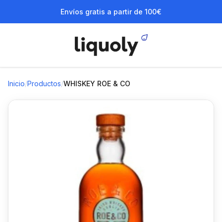
Envíos gratis a partir de 100€
Inicio
/
Productos
/
WHISKEY ROE & CO