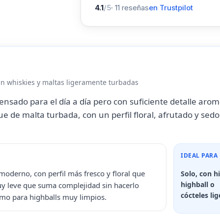
4.1
/5
·
11
reseñas
en Trustpilot
in whiskies y maltas ligeramente turbadas
pensado para el día a día pero con suficiente detalle aro
ue de malta turbada, con un perfil floral, afrutado y sed
IDEAL PARA
oderno, con perfil más fresco y floral que
Solo, con hi
highball o
muy leve que suma complejidad sin hacerlo
cócteles li
como para highballs muy limpios.