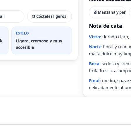
🍏 Manzana y pera
all
🍋 Cócteles ligeros
Nota de cata
ESTILO
Vista:
dorado claro, l
rk
Ligero, cremoso y muy
Nariz:
floral y refin
accesible
malta dulce muy lim
Boca:
sedosa y cremos
fruta fresca, acompa
Final:
medio, suave y
delicadamente ahum