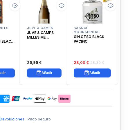
ILLS
JUVÉ & CAMPS
BASQUE
MOONSHINERS
JUVE & CAMPS
GIN OTSO BLACK
MILLESIME
S BLACK
PACIFIC
CHARDONNAY
H
25,95 €
28,00 €
28,30 €
adir
Añadir
Añadir
Devoluciones
·
Pago seguro