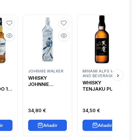
O
JOHNNIE WALKER
MINAMI ALPS WINE
K
›
AND BEVERAGE
D
WHISKY
WHISKY
JOHNNIE
O 12
TENJAKU PURE
WALKER GAME
MALT
F
OF THRONES
(EDICIÓN
LIMITADA)
34,80 €
34,50 €
2
ir
Añadir
Añadir