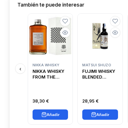
También te puede interesar
NIKKA WHISKY
MATSUI SHUZO
‹
NIKKA WHISKY
FUJIMI WHISKY
FROM THE
BLENDED
BARREL
JAPONÉS
38,30 €
28,95 €
Añadir
Añadir