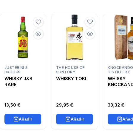
JUSTERINI &
THE HOUSE OF
KNOCKAND
BROOKS
SUNTORY
DISTILLERY
WHISKY J&B
WHISKY TOKI
WHISKY
RARE
KNOCKAND
AÑOS
13,50 €
29,95 €
33,32 €
Añadir
Añadir
Añad