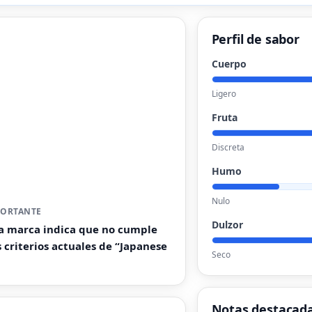
Perfil de sabor
Cuerpo
Ligero
Fruta
Discreta
Humo
Nulo
PORTANTE
Dulzor
a marca indica que no cumple
s criterios actuales de “Japanese
Seco
Notas destacad