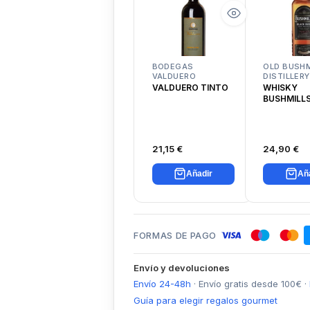
BODEGAS
OLD BUSHM
VALDUERO
DISTILLERY
VALDUERO TINTO
WHISKY
BUSHMILL
BUSH IRIS
21,15 €
24,90 €
Añadir
Añ
FORMAS DE PAGO
Envío y devoluciones
Envío 24-48h
·
Envío gratis desde
100
€
·
Guía para elegir regalos gourmet