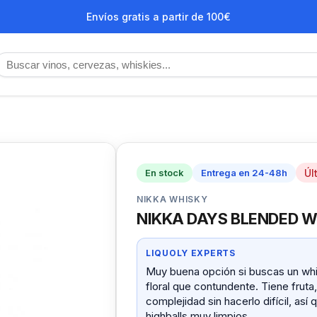
Envíos gratis a partir de 100€
Úl
En stock
Entrega en 24-48h
NIKKA WHISKY
NIKKA DAYS BLENDED 
LIQUOLY EXPERTS
Muy buena opción si buscas un whi
floral que contundente. Tiene fruta
complejidad sin hacerlo difícil, as
highballs muy limpios.