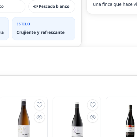
una finca que hace v
co
🐟 Pescado blanco
ESTILO
ra
Crujiente y refrescante