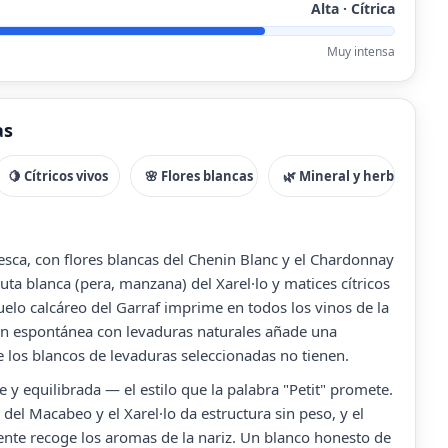
Alta · Cítrica
Muy intensa
as
🍋 Cítricos vivos
🌸 Flores blancas
🌿 Mineral y herbáceo
esca, con flores blancas del Chenin Blanc y el Chardonnay
uta blanca (pera, manzana) del Xarel·lo y matices cítricos
uelo calcáreo del Garraf imprime en todos los vinos de la
ón espontánea con levaduras naturales añade una
e los blancos de levaduras seleccionadas no tienen.
te y equilibrada — el estilo que la palabra "Petit" promete.
 del Macabeo y el Xarel·lo da estructura sin peso, y el
tente recoge los aromas de la nariz. Un blanco honesto de