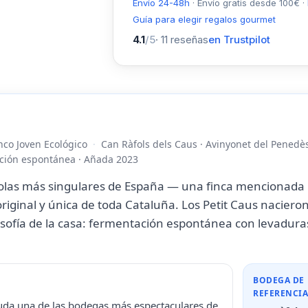
Envío 24-48h
·
Envío gratis desde
100
€
·
Guía para elegir regalos gourmet
4.1
/5
·
11
reseñas
en Trustpilot
nco Joven Ecológico
Can Ràfols dels Caus · Avinyonet del Penedès
ación espontánea · Añada 2023
colas más singulares de España — una finca mencionada po
riginal y única de toda Cataluña. Los Petit Caus naciero
losofía de la casa: fermentación espontánea con levaduras
BODEGA DE
REFERENCI
 duda una de las bodegas más espectaculares de