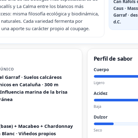
Can Ràfols 
callís y La Calma entre los blancos más
Caus · Mass
acceso: misma filosofía ecológica y biodinámica,
Garraf · de
 naturales. Cada variedad fermenta por
d.C.
una aporte su carácter propio al coupage.
Perfil de sabor
 ÚNICO
Cuerpo
el Garraf · Suelos calcáreos
Ligero
únicos en Cataluña · 300 m
· Influencia marina de la brisa
Acidez
ránea
Baja
Dulzor
 (base) + Macabeo + Chardonnay
Seco
 Blanc · Viñedos propios