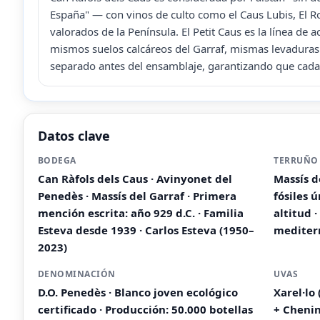
España" — con vinos de culto como el Caus Lubis, El Ro
valorados de la Península. El Petit Caus es la línea de 
mismos suelos calcáreos del Garraf, mismas levaduras
separado antes del ensamblaje, garantizando que cada 
Datos clave
BODEGA
TERRUÑO
Can Ràfols dels Caus · Avinyonet del
Massís d
Penedès · Massís del Garraf · Primera
fósiles 
mención escrita: año 929 d.C. · Familia
altitud 
Esteva desde 1939 · Carlos Esteva (1950–
mediter
2023)
DENOMINACIÓN
UVAS
D.O. Penedès · Blanco joven ecológico
Xarel·lo
certificado · Producción: 50.000 botellas
+ Chenin