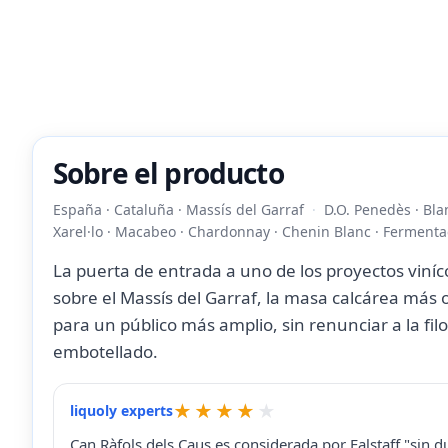
Sobre el producto
España · Cataluña · Massís del Garraf
D.O. Penedès · Bla
Xarel·lo · Macabeo · Chardonnay · Chenin Blanc · Ferment
La puerta de entrada a uno de los proyectos viní
sobre el Massís del Garraf, la masa calcárea más o
para un público más amplio, sin renunciar a la fi
embotellado.
liquoly experts
Can Ràfols dels Caus es considerada por Falstaff "sin