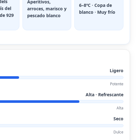
dels
Aperitivos,
6–8ºC · Copa de
ís del
arroces, marisco y
blanco · Muy frío
sde 929
pescado blanco
Ligero
Potente
Alta · Refrescante
Alta
Seco
Dulce