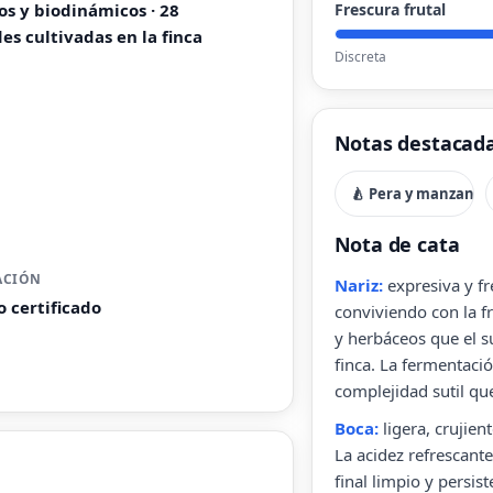
os y biodinámicos · 28
Frescura frutal
es cultivadas en la finca
Discreta
Notas destacad
🍐 Pera y manzana
Nota de cata
ACIÓN
Nariz:
expresiva y fr
o certificado
conviviendo con la fr
y herbáceos que el s
finca. La fermentaci
complejidad sutil qu
Boca:
ligera, crujien
La acidez refrescante
final limpio y persis