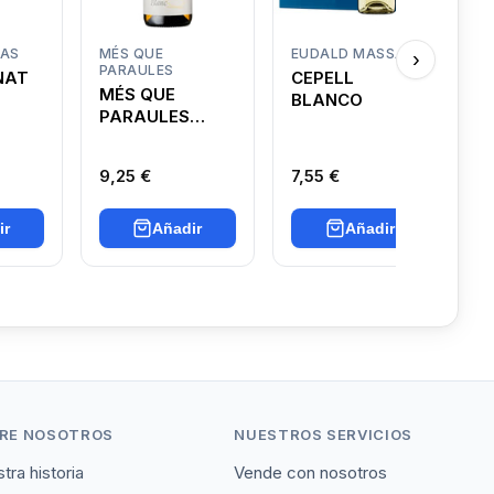
MAS
MÉS QUE
EUDALD MASSANA
R
›
PARAULES
R
NAT
CEPELL
MÉS QUE
BLANCO
PARAULES
BLANCO
9,25 €
7,55 €
8
ir
Añadir
Añadir
RE NOSOTROS
NUESTROS SERVICIOS
tra historia
Vende con nosotros