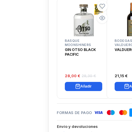
BASQUE
BODEGA
MOONSHINERS
VALDUER
GIN OTSO BLACK
VALDUER
PACIFIC
28,00 €
28,30 €
21,15 €
Añadir
A
FORMAS DE PAGO
Envío y devoluciones