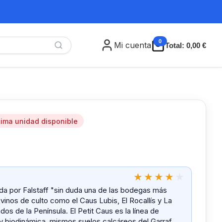
0
Mi cuenta
Total:
0,00 €
tima unidad disponible
da por Falstaff "sin duda una de las bodegas más
nos de culto como el Caus Lubis, El Rocallís y La
os de la Península. El Petit Caus es la línea de
y biodinámica, mismos suelos calcáreos del Garraf,