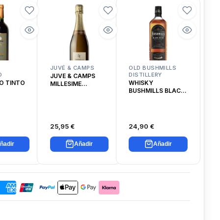
S
JUVÉ & CAMPS
OLD BUSHMILLS
O
DISTILLERY
JUVE & CAMPS
O TINTO
WHISKY
MILLESIME
BUSHMILLS BLACK
CHARDONNAY
BUSH IRISH
25,95 €
24,90 €
ñadir
Añadir
Añadir