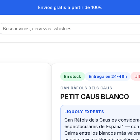
Envíos gratis a partir de 100€
Úl
En stock
Entrega en 24-48h
CAN RÀFOLS DELS CAUS
PETIT CAUS BLANCO
LIQUOLY EXPERTS
Can Ràfols dels Caus es considera
espectaculares de España" — con vi
Calma entre los blancos más valorad
acceso: misma filosofía ecológica 