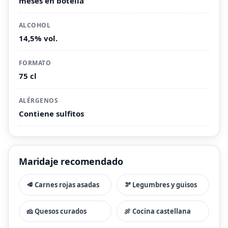
meses en botella
ALCOHOL
14,5% vol.
FORMATO
75 cl
ALÉRGENOS
Contiene sulfitos
Maridaje recomendado
🥩 Carnes rojas asadas
🫘 Legumbres y guisos
🧀 Quesos curados
🍖 Cocina castellana