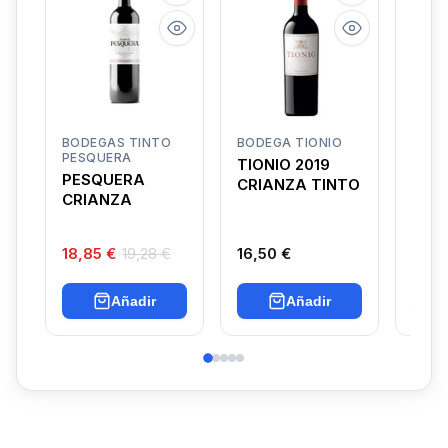
BODEGAS TINTO
BODEGA TIONIO
BODE
PESQUERA
VIÑE
TIONIO 2019
PESQUERA
DOM
CRIANZA TINTO
CRIANZA
BOR
18,85 €
19,28 €
16,50 €
6,85
Añadir
Añadir