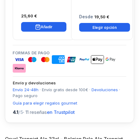
25,60 €
Desde
19,50 €
Añadir
Elegir opción
FORMAS DE PAGO
Envío y devoluciones
Envío 24-48h
·
Envío gratis desde
100
€
·
Devoluciones
·
Pago seguro
Guía para elegir regalos gourmet
4.1
/5
·
11
reseñas
en Trustpilot
Orval Trappist Ale 33cl – Belgian Pale Ale Trappist