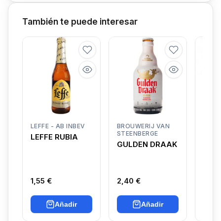
También te puede interesar
LEFFE - AB INBEV
BROUWERIJ VAN
BRAS
STEENBERGE
D’AC
LEFFE RUBIA
GULDEN DRAAK
LA 
HOU
1,55 €
2,40 €
2,70
Añadir
Añadir