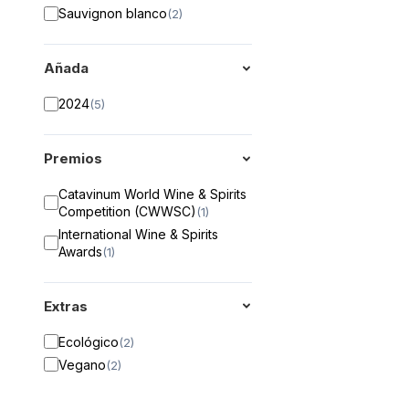
Sauvignon blanco
(
2
)
Añada
2024
(
5
)
Premios
Catavinum World Wine & Spirits
Competition (CWWSC)
(
1
)
International Wine & Spirits
Awards
(
1
)
Extras
Ecológico
(
2
)
Vegano
(
2
)