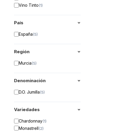
Vino Tinto
(
1
)
País
España
(
5
)
Región
Murcia
(
5
)
Denominación
D.O. Jumilla
(
5
)
Variedades
Chardonnay
(
1
)
Monastrell
(
2
)