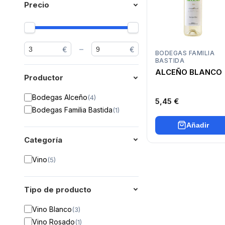
Precio
–
€
€
BODEGAS FAMILIA
BASTIDA
ALCEÑO BLANCO
Productor
Bodegas Alceño
(
4
)
5,45 €
Bodegas Familia Bastida
(
1
)
Añadir
Categoría
Vino
(
5
)
Tipo de producto
Vino Blanco
(
3
)
Vino Rosado
(
1
)