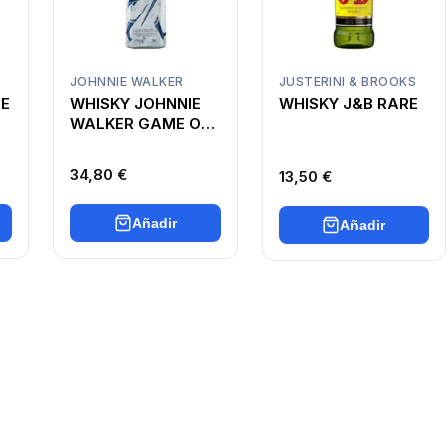
JOHNNIE WALKER
JUSTERINI & BROOKS
HE
WHISKY JOHNNIE
WHISKY J&B RARE
WALKER GAME OF
THRONES (EDICIÓN
LIMITADA)
34,80 €
13,50 €
Añadir
Añadir