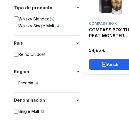
Tipo de producto
Whisky Blended
(
3
)
COMPASS BOX
Whisky Single Malt
(
5
)
COMPASS BOX T
PEAT MONSTER
WME
País
54,95 €
Reino Unido
(
6
)
Añadir
Región
Escocia
(
6
)
Denominación
Single Malt
(
3
)