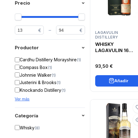
Precio
–
€
€
LAGAVULIN
DISTILLERY
WHISKY
Productor
LAGAVULIN 16
MALT
Cardhu Distillery Morayshire
(
1
)
93,50 €
Compass Box
(
1
)
Johnnie Walker
(
1
)
Añadir
Justerini & Brooks
(
1
)
Knockando Distillery
(
1
)
Ver más
Categoría
Whisky
(
8
)