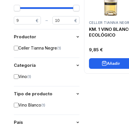
–
€
€
CELLER TIANNA NEG
KM. 1 VINO BLAN
ECOLÓGICO
Productor
Celler Tianna Negre
(
1
)
9,85 €
Añadir
Categoría
Vino
(
1
)
Tipo de producto
Vino Blanco
(
1
)
País