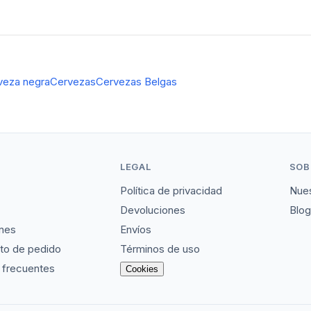
veza negra
Cervezas
Cervezas Belgas
LEGAL
SOB
Política de privacidad
Nues
Devoluciones
Blog
nes
Envíos
to de pedido
Términos de uso
 frecuentes
Cookies