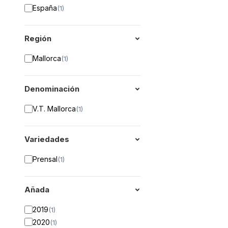
España
(
1
)
Región
Mallorca
(
1
)
Denominación
V.T. Mallorca
(
1
)
Variedades
Prensal
(
1
)
Añada
2019
(
1
)
2020
(
1
)