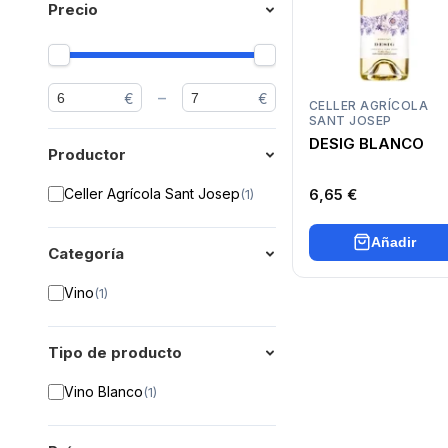
Precio
–
€
€
CELLER AGRÍCOLA
SANT JOSEP
DESIG BLANCO
Productor
6,65 €
Celler Agrícola Sant Josep
(
1
)
Añadir
Categoría
Vino
(
1
)
Tipo de producto
Vino Blanco
(
1
)