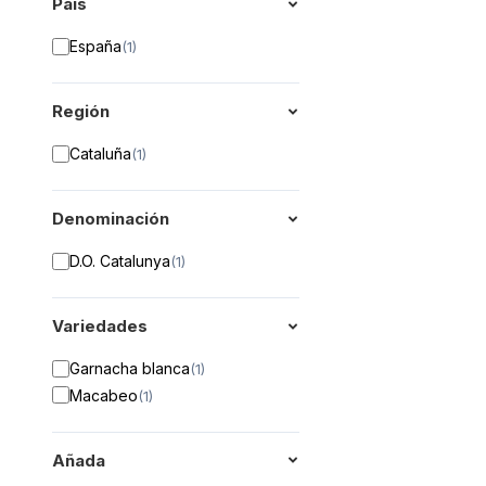
País
España
(
1
)
Región
Cataluña
(
1
)
Denominación
D.O. Catalunya
(
1
)
Variedades
Garnacha blanca
(
1
)
Macabeo
(
1
)
Añada