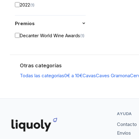
2022
(
1
)
Premios
Decanter World Wine Awards
(
1
)
Otras categorías
Todas las categorías
0€ a 10€
Cavas
Caves Gramona
Cer
AYUDA
Contacto
Envíos